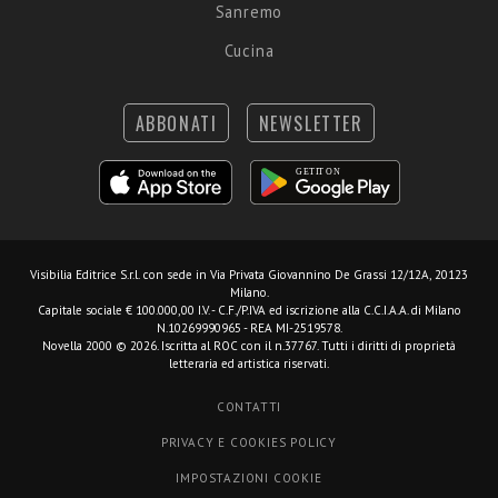
Sanremo
Cucina
ABBONATI
NEWSLETTER
Visibilia Editrice S.r.l.
con sede in Via Privata Giovannino De Grassi 12/12A, 20123
Milano.
Capitale sociale € 100.000,00 I.V. - C.F./P.IVA ed iscrizione alla C.C.I.A.A. di Milano
N.10269990965 - REA MI-2519578.
Novella 2000 © 2026. Iscritta al ROC con il n.37767. Tutti i diritti di proprietà
letteraria ed artistica riservati.
CONTATTI
PRIVACY E COOKIES POLICY
IMPOSTAZIONI COOKIE