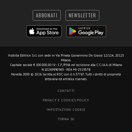
ABBONATI
NEWSLETTER
Visibilia Editrice S.r.l.
con sede in Via Privata Giovannino De Grassi 12/12A, 20123
Milano.
Capitale sociale € 100.000,00 I.V. - C.F./P.IVA ed iscrizione alla C.C.I.A.A. di Milano
N.10269990965 - REA MI-2519578.
Novella 2000 © 2026. Iscritta al ROC con il n.37767. Tutti i diritti di proprietà
letteraria ed artistica riservati.
CONTATTI
PRIVACY E COOKIES POLICY
IMPOSTAZIONI COOKIE
TORNA SU