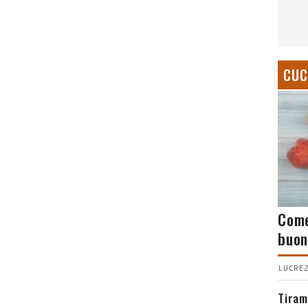
CUC
Come
buon
LUCREZ
Tiram