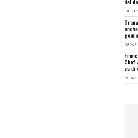
del d
LUCREZ
Grana
anche
gour
REDAZI
Franc
Chef 
sa di
REDAZI