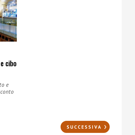
 e cibo
to e
cconto
SUCCESSIVA