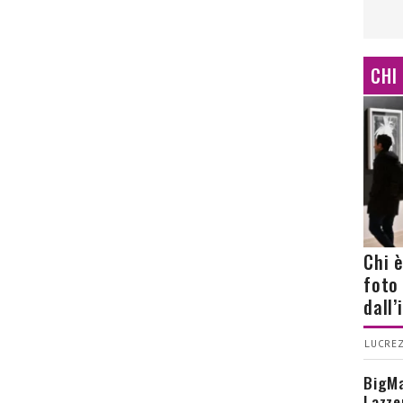
CHI
Chi 
foto
dall
LUCREZ
BigMa
Lazze