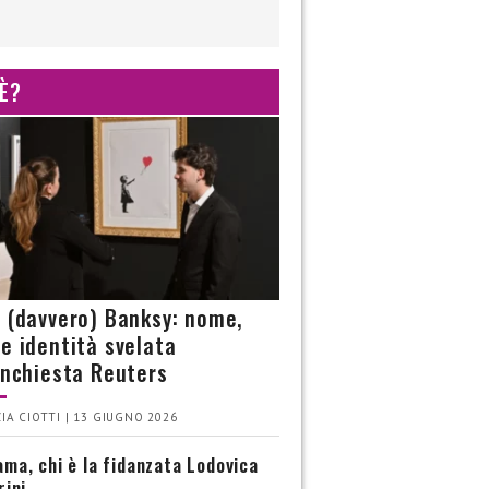
 È?
è (davvero) Banksy: nome,
 e identità svelata
’inchiesta Reuters
IA CIOTTI | 13 GIUGNO 2026
ma, chi è la fidanzata Lodovica
rini