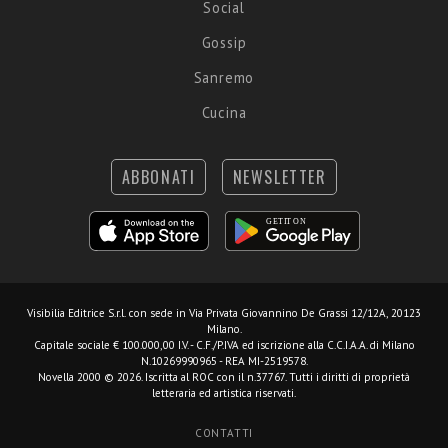
Social
Gossip
Sanremo
Cucina
ABBONATI
NEWSLETTER
Visibilia Editrice S.r.l.
con sede in Via Privata Giovannino De Grassi 12/12A, 20123
Milano.
Capitale sociale € 100.000,00 I.V. - C.F./P.IVA ed iscrizione alla C.C.I.A.A. di Milano
N.10269990965 - REA MI-2519578.
Novella 2000 © 2026. Iscritta al ROC con il n.37767. Tutti i diritti di proprietà
letteraria ed artistica riservati.
CONTATTI