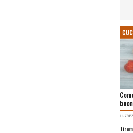
CUC
Come
buon
LUCREZ
Tiram