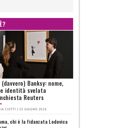
 È?
è (davvero) Banksy: nome,
 e identità svelata
’inchiesta Reuters
IA CIOTTI | 13 GIUGNO 2026
ma, chi è la fidanzata Lodovica
rini