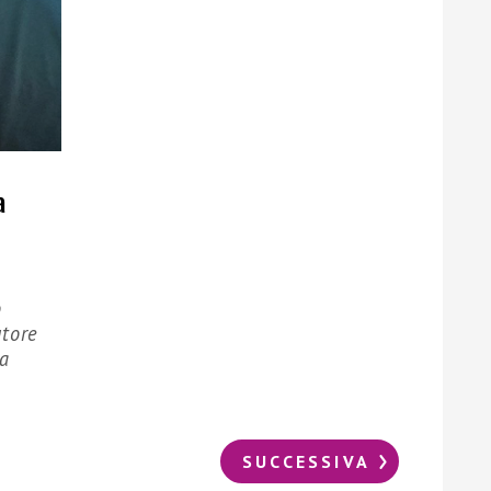
a
o
utore
ta
SUCCESSIVA