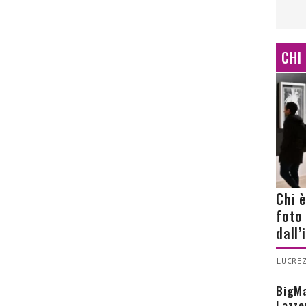
CHI
Chi 
foto
dall
LUCREZ
BigMa
Lazze