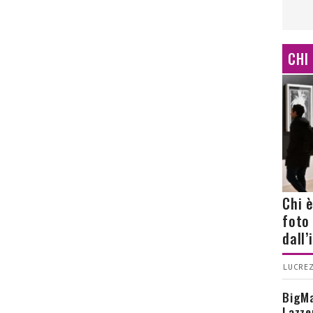
CHI
Chi 
foto
dall
LUCREZ
BigMa
Lazze