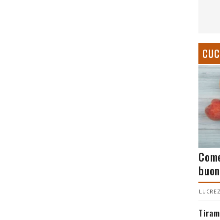
CUC
Come
buon
LUCREZ
Tiram