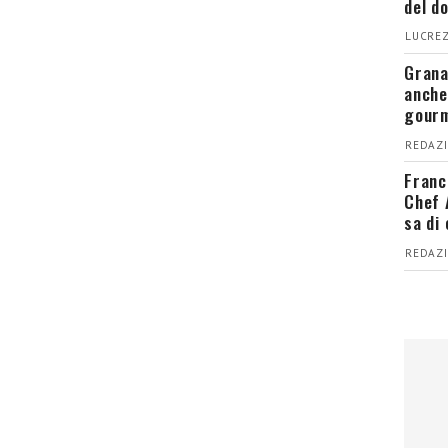
del d
LUCREZ
Grana
anche
gour
REDAZI
Franc
Chef 
sa di
REDAZI