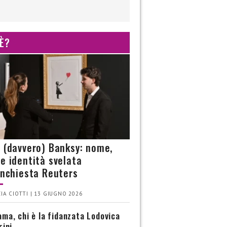
 È?
è (davvero) Banksy: nome,
 e identità svelata
’inchiesta Reuters
IA CIOTTI | 13 GIUGNO 2026
ma, chi è la fidanzata Lodovica
rini