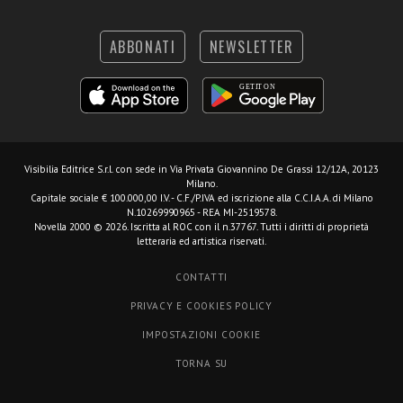
ABBONATI
NEWSLETTER
Visibilia Editrice S.r.l.
con sede in Via Privata Giovannino De Grassi 12/12A, 20123
Milano.
Capitale sociale € 100.000,00 I.V. - C.F./P.IVA ed iscrizione alla C.C.I.A.A. di Milano
N.10269990965 - REA MI-2519578.
Novella 2000 © 2026. Iscritta al ROC con il n.37767. Tutti i diritti di proprietà
letteraria ed artistica riservati.
CONTATTI
PRIVACY E COOKIES POLICY
IMPOSTAZIONI COOKIE
TORNA SU