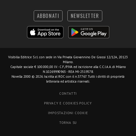
ABBONATI
NEWSLETTER
Visibilia Editrice S.r.l.
con sede in Via Privata Giovannino De Grassi 12/12A, 20123
Milano.
Capitale sociale € 100.000,00 I.V. - C.F./P.IVA ed iscrizione alla C.C.I.A.A. di Milano
N.10269990965 - REA MI-2519578.
Novella 2000 © 2026. Iscritta al ROC con il n.37767. Tutti i diritti di proprietà
letteraria ed artistica riservati.
CONTATTI
PRIVACY E COOKIES POLICY
IMPOSTAZIONI COOKIE
TORNA SU