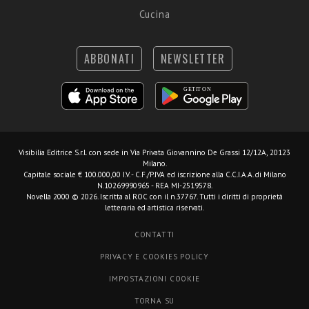
Cucina
ABBONATI
NEWSLETTER
Visibilia Editrice S.r.l.
con sede in Via Privata Giovannino De Grassi 12/12A, 20123
Milano.
Capitale sociale € 100.000,00 I.V. - C.F./P.IVA ed iscrizione alla C.C.I.A.A. di Milano
N.10269990965 - REA MI-2519578.
Novella 2000 © 2026. Iscritta al ROC con il n.37767. Tutti i diritti di proprietà
letteraria ed artistica riservati.
CONTATTI
PRIVACY E COOKIES POLICY
IMPOSTAZIONI COOKIE
TORNA SU