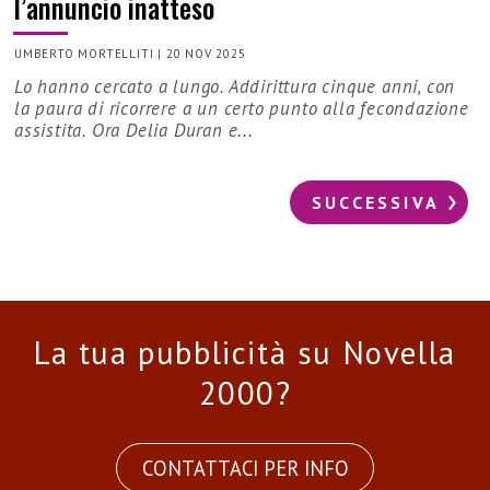
l’annuncio inatteso
UMBERTO MORTELLITI
|
20 NOV 2025
Lo hanno cercato a lungo. Addirittura cinque anni, con
la paura di ricorrere a un certo punto alla fecondazione
assistita. Ora Delia Duran e...
SUCCESSIVA
La tua pubblicità su Novella
2000?
CONTATTACI PER INFO