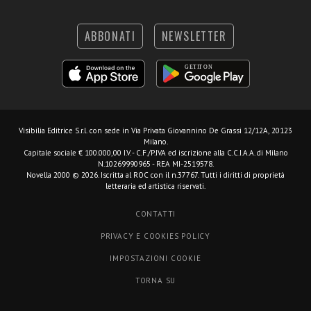
ABBONATI
NEWSLETTER
Visibilia Editrice S.r.l.
con sede in Via Privata Giovannino De Grassi 12/12A, 20123
Milano.
Capitale sociale € 100.000,00 I.V. - C.F./P.IVA ed iscrizione alla C.C.I.A.A. di Milano
N.10269990965 - REA MI-2519578.
Novella 2000 © 2026. Iscritta al ROC con il n.37767. Tutti i diritti di proprietà
letteraria ed artistica riservati.
CONTATTI
PRIVACY E COOKIES POLICY
IMPOSTAZIONI COOKIE
TORNA SU