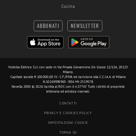
Cucina
ABBONATI
NEWSLETTER
Visibilia Editrice S.r.l.
con sede in Via Privata Giovannino De Grassi 12/12A, 20123
Milano.
Capitale sociale € 100.000,00 I.V. - C.F./P.IVA ed iscrizione alla C.C.I.A.A. di Milano
N.10269990965 - REA MI-2519578.
Novella 2000 © 2026. Iscritta al ROC con il n.37767. Tutti i diritti di proprietà
letteraria ed artistica riservati.
CONTATTI
PRIVACY E COOKIES POLICY
IMPOSTAZIONI COOKIE
TORNA SU