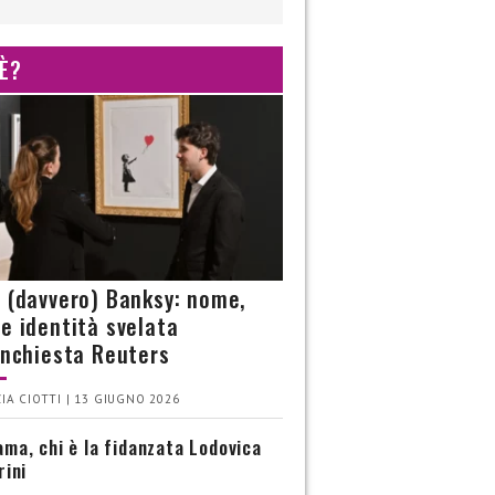
 È?
è (davvero) Banksy: nome,
 e identità svelata
’inchiesta Reuters
IA CIOTTI | 13 GIUGNO 2026
ma, chi è la fidanzata Lodovica
rini