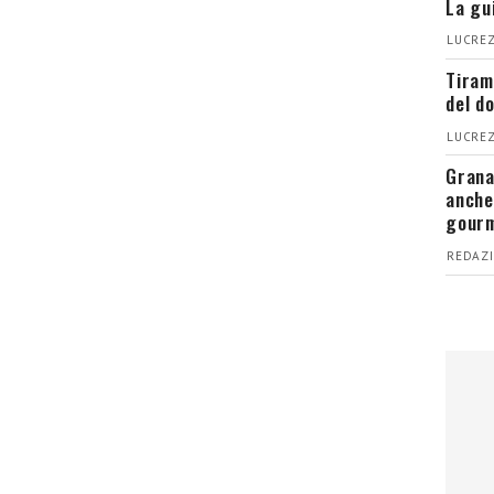
La gu
LUCREZ
Tiram
del d
LUCREZ
Grana
anche
gour
REDAZI