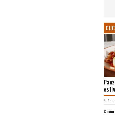
CUC
Panz
esti
LUCREZ
Come 