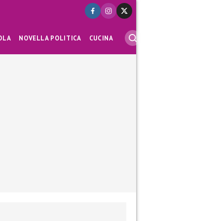
OLA
NOVELLA POLITICA
CUCINA