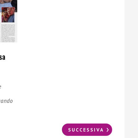
sa
e
uando
SUCCESSIVA