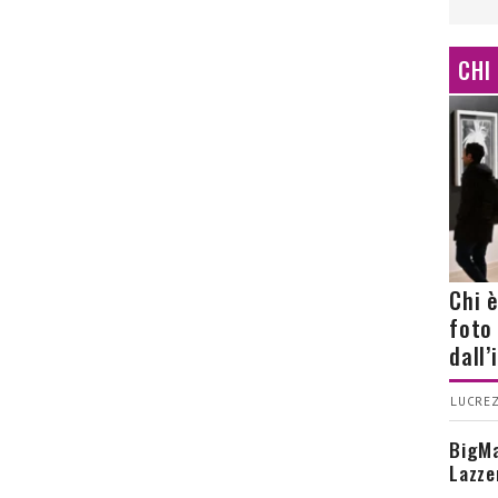
CHI
Chi 
foto
dall
LUCREZ
BigMa
Lazze