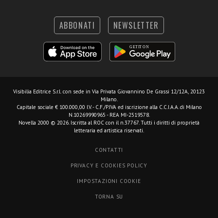
ABBONATI
NEWSLETTER
Visibilia Editrice S.r.l.
con sede in Via Privata Giovannino De Grassi 12/12A, 20123
Milano.
Capitale sociale € 100.000,00 I.V. - C.F./P.IVA ed iscrizione alla C.C.I.A.A. di Milano
N.10269990965 - REA MI-2519578.
Novella 2000 © 2026. Iscritta al ROC con il n.37767. Tutti i diritti di proprietà
letteraria ed artistica riservati.
CONTATTI
PRIVACY E COOKIES POLICY
IMPOSTAZIONI COOKIE
TORNA SU