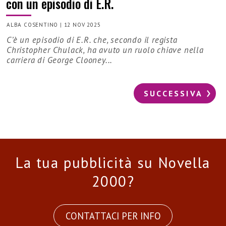
con un episodio di E.R.
ALBA COSENTINO
|
12 NOV 2025
C’è un episodio di E.R. che, secondo il regista
Christopher Chulack, ha avuto un ruolo chiave nella
carriera di George Clooney...
SUCCESSIVA
La tua pubblicità su Novella
2000?
CONTATTACI PER INFO