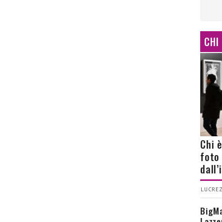
CHI
Chi 
foto
dall
LUCREZ
BigMa
Lazze