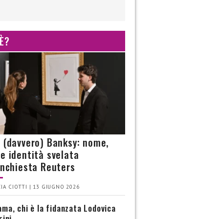
 È?
è (davvero) Banksy: nome,
 e identità svelata
’inchiesta Reuters
IA CIOTTI | 13 GIUGNO 2026
ma, chi è la fidanzata Lodovica
rini