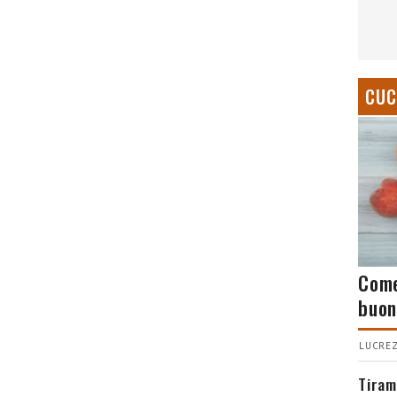
CUC
Come
buon
LUCREZ
Tiram