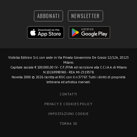
ABBONATI
NEWSLETTER
Visibilia Editrice S.r.l.
con sede in Via Privata Giovannino De Grassi 12/12A, 20123
Milano.
Capitale sociale € 100.000,00 I.V. - C.F./P.IVA ed iscrizione alla C.C.I.A.A. di Milano
N.10269990965 - REA MI-2519578.
Novella 2000 © 2026. Iscritta al ROC con il n.37767. Tutti i diritti di proprietà
letteraria ed artistica riservati.
CONTATTI
PRIVACY E COOKIES POLICY
IMPOSTAZIONI COOKIE
TORNA SU