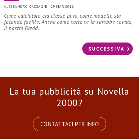
ALESSANDRO CASSAGHI
|
29 MAR 2016
Come calciatore era classe pura, come modello sta
facendo faville. Anche come sarto se la sarebbe cavata,
il nostro David…
SUCCESSIVA
La tua pubblicità su Novella
2000?
CONTATTACI PER INFO