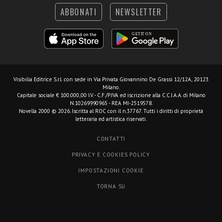
ABBONATI
NEWSLETTER
Visibilia Editrice S.r.l.
con sede in Via Privata Giovannino De Grassi 12/12A, 20123
Milano.
Capitale sociale € 100.000,00 I.V. - C.F./P.IVA ed iscrizione alla C.C.I.A.A. di Milano
N.10269990965 - REA MI-2519578.
Novella 2000 © 2026. Iscritta al ROC con il n.37767. Tutti i diritti di proprietà
letteraria ed artistica riservati.
CONTATTI
PRIVACY E COOKIES POLICY
IMPOSTAZIONI COOKIE
TORNA SU