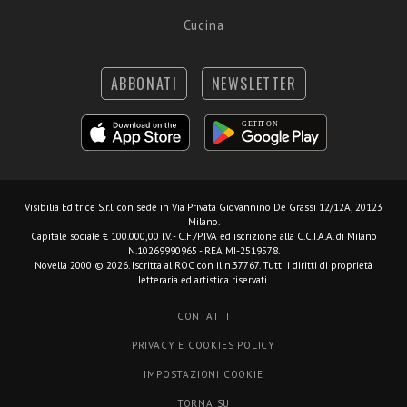
Cucina
ABBONATI
NEWSLETTER
Visibilia Editrice S.r.l.
con sede in Via Privata Giovannino De Grassi 12/12A, 20123
Milano.
Capitale sociale € 100.000,00 I.V. - C.F./P.IVA ed iscrizione alla C.C.I.A.A. di Milano
N.10269990965 - REA MI-2519578.
Novella 2000 © 2026. Iscritta al ROC con il n.37767. Tutti i diritti di proprietà
letteraria ed artistica riservati.
CONTATTI
PRIVACY E COOKIES POLICY
IMPOSTAZIONI COOKIE
TORNA SU