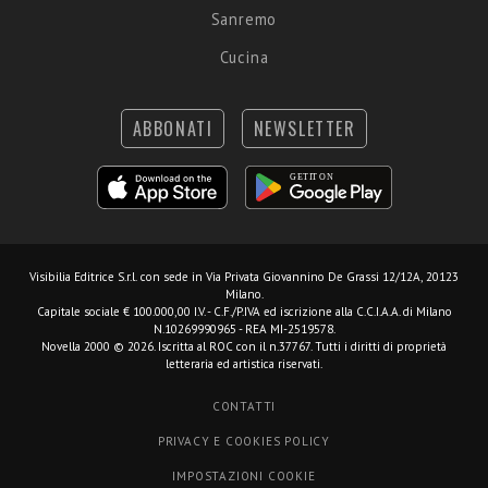
Sanremo
Cucina
ABBONATI
NEWSLETTER
Visibilia Editrice S.r.l.
con sede in Via Privata Giovannino De Grassi 12/12A, 20123
Milano.
Capitale sociale € 100.000,00 I.V. - C.F./P.IVA ed iscrizione alla C.C.I.A.A. di Milano
N.10269990965 - REA MI-2519578.
Novella 2000 © 2026. Iscritta al ROC con il n.37767. Tutti i diritti di proprietà
letteraria ed artistica riservati.
CONTATTI
PRIVACY E COOKIES POLICY
IMPOSTAZIONI COOKIE