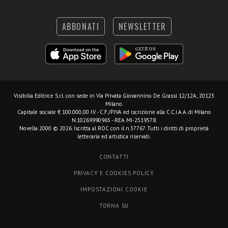
ABBONATI
NEWSLETTER
Visibilia Editrice S.r.l.
con sede in Via Privata Giovannino De Grassi 12/12A, 20123
Milano.
Capitale sociale € 100.000,00 I.V. - C.F./P.IVA ed iscrizione alla C.C.I.A.A. di Milano
N.10269990965 - REA MI-2519578.
Novella 2000 © 2026. Iscritta al ROC con il n.37767. Tutti i diritti di proprietà
letteraria ed artistica riservati.
CONTATTI
PRIVACY E COOKIES POLICY
IMPOSTAZIONI COOKIE
TORNA SU