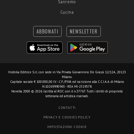
Sanremo
Cucina
ABBONATI
NEWSLETTER
Visibilia Editrice S.r.l.
con sede in Via Privata Giovannino De Grassi 12/12A, 20123
Milano.
Capitale sociale € 100.000,00 I.V. - C.F./P.IVA ed iscrizione alla C.C.I.A.A. di Milano
N.10269990965 - REA MI-2519578.
Novella 2000 © 2026. Iscritta al ROC con il n.37767. Tutti i diritti di proprietà
letteraria ed artistica riservati.
CONTATTI
PRIVACY E COOKIES POLICY
IMPOSTAZIONI COOKIE