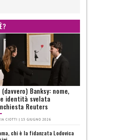
 È?
è (davvero) Banksy: nome,
 e identità svelata
’inchiesta Reuters
IA CIOTTI | 13 GIUGNO 2026
ma, chi è la fidanzata Lodovica
rini