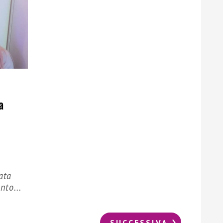
a
ata
nto...
SUCCESSIVA