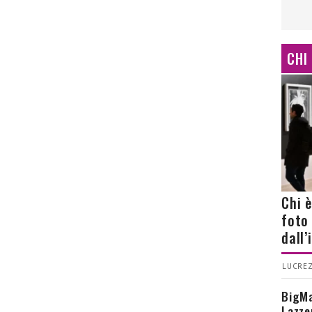
CHI
Chi 
foto
dall
LUCREZ
BigMa
Lazze