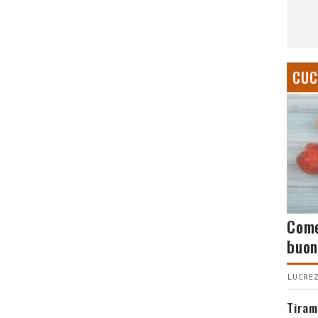
CUC
Come
buon
LUCREZ
Tiram