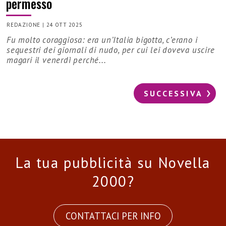
permesso
REDAZIONE
|
24 OTT 2025
Fu molto coraggiosa: era un’Italia bigotta, c’erano i
sequestri dei giornali di nudo, per cui lei doveva uscire
magari il venerdì perché...
SUCCESSIVA
La tua pubblicità su Novella
2000?
CONTATTACI PER INFO