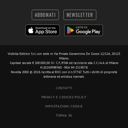
ABBONATI
NEWSLETTER
Visibilia Editrice S.r.l.
con sede in Via Privata Giovannino De Grassi 12/12A, 20123
Milano.
Capitale sociale € 100.000,00 I.V. - C.F./P.IVA ed iscrizione alla C.C.I.A.A. di Milano
N.10269990965 - REA MI-2519578.
Novella 2000 © 2026. Iscritta al ROC con il n.37767. Tutti i diritti di proprietà
letteraria ed artistica riservati.
CONTATTI
PRIVACY E COOKIES POLICY
IMPOSTAZIONI COOKIE
TORNA SU