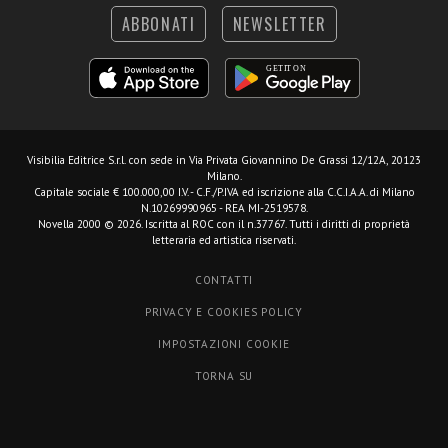
ABBONATI
NEWSLETTER
Visibilia Editrice S.r.l.
con sede in Via Privata Giovannino De Grassi 12/12A, 20123
Milano.
Capitale sociale € 100.000,00 I.V. - C.F./P.IVA ed iscrizione alla C.C.I.A.A. di Milano
N.10269990965 - REA MI-2519578.
Novella 2000 © 2026. Iscritta al ROC con il n.37767. Tutti i diritti di proprietà
letteraria ed artistica riservati.
CONTATTI
PRIVACY E COOKIES POLICY
IMPOSTAZIONI COOKIE
TORNA SU