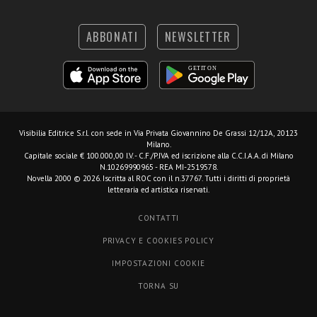
ABBONATI
NEWSLETTER
Visibilia Editrice S.r.l.
con sede in Via Privata Giovannino De Grassi 12/12A, 20123
Milano.
Capitale sociale € 100.000,00 I.V. - C.F./P.IVA ed iscrizione alla C.C.I.A.A. di Milano
N.10269990965 - REA MI-2519578.
Novella 2000 © 2026. Iscritta al ROC con il n.37767. Tutti i diritti di proprietà
letteraria ed artistica riservati.
CONTATTI
PRIVACY E COOKIES POLICY
IMPOSTAZIONI COOKIE
TORNA SU