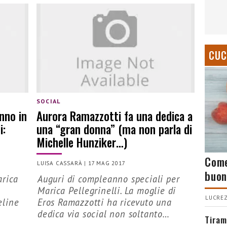
CUC
SOCIAL
anno in
Aurora Ramazzotti fa una dedica a
i:
una “gran donna” (ma non parla di
Michelle Hunziker…)
Come
LUISA CASSARÀ
|
17 MAG 2017
buon
arica
Auguri di compleanno speciali per
Marica Pellegrinelli. La moglie di
LUCREZ
eline
Eros Ramazzotti ha ricevuto una
dedica via social non soltanto…
Tiram