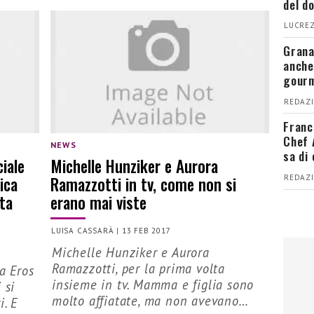
del d
LUCREZ
Grana
anche
gour
REDAZI
Franc
Chef 
NEWS
sa di
iale
Michelle Hunziker e Aurora
ica
Ramazzotti in tv, come non si
REDAZI
ota
erano mai viste
LUISA CASSARÀ
|
13 FEB 2017
Michelle Hunziker e Aurora
Ramazzotti, per la prima volta
a Eros
insieme in tv. Mamma e figlia sono
 si
molto affiatate, ma non avevano…
i. E