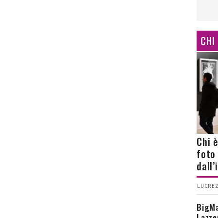
CHI
Chi 
foto
dall
LUCREZ
BigMa
Lazze