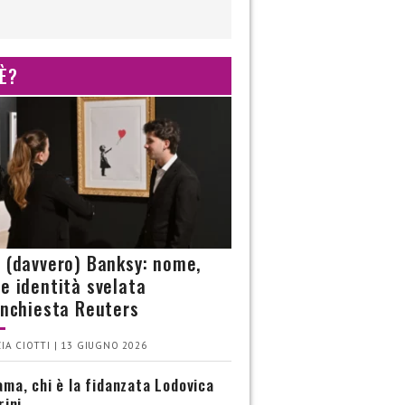
 È?
è (davvero) Banksy: nome,
 e identità svelata
’inchiesta Reuters
IA CIOTTI | 13 GIUGNO 2026
ma, chi è la fidanzata Lodovica
rini