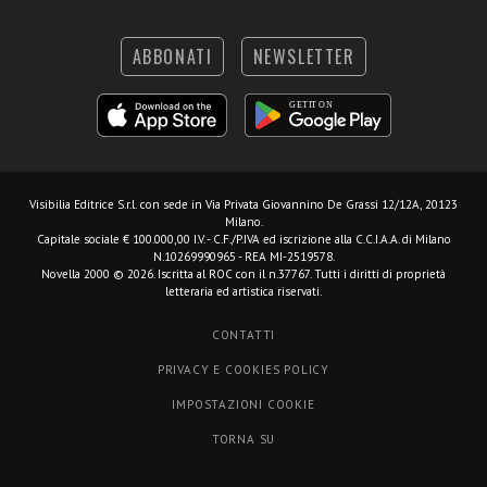
ABBONATI
NEWSLETTER
Visibilia Editrice S.r.l.
con sede in Via Privata Giovannino De Grassi 12/12A, 20123
Milano.
Capitale sociale € 100.000,00 I.V. - C.F./P.IVA ed iscrizione alla C.C.I.A.A. di Milano
N.10269990965 - REA MI-2519578.
Novella 2000 © 2026. Iscritta al ROC con il n.37767. Tutti i diritti di proprietà
letteraria ed artistica riservati.
CONTATTI
PRIVACY E COOKIES POLICY
IMPOSTAZIONI COOKIE
TORNA SU