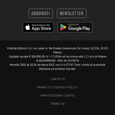
ABBONATI
NEWSLETTER
Visibilia Editrice S.r.l.
con sede in Via Privata Giovannino De Grassi 12/12A, 20123
Milano.
Capitale sociale € 100.000,00 I.V. - C.F./P.IVA ed iscrizione alla C.C.I.A.A. di Milano
N.10269990965 - REA MI-2519578.
Novella 2000 © 2026. Iscritta al ROC con il n.37767. Tutti i diritti di proprietà
letteraria ed artistica riservati.
CONTATTI
PRIVACY E COOKIES POLICY
IMPOSTAZIONI COOKIE
TORNA SU