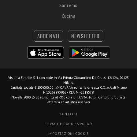
Sanremo
Cucina
ABBONATI
NEWSLETTER
Visibilia Editrice S.r.l.
con sede in Via Privata Giovannino De Grassi 12/12A, 20123
Milano.
Capitale sociale € 100.000,00 I.V. - C.F./P.IVA ed iscrizione alla C.C.I.A.A. di Milano
N.10269990965 - REA MI-2519578.
Novella 2000 © 2026. Iscritta al ROC con il n.37767. Tutti i diritti di proprietà
letteraria ed artistica riservati.
CONTATTI
PRIVACY E COOKIES POLICY
IMPOSTAZIONI COOKIE