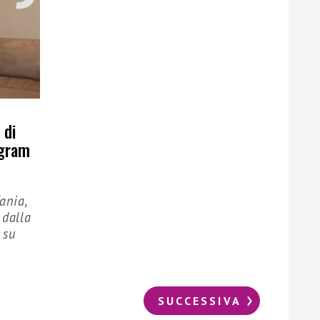
 di
agram
ania,
 dalla
 su
SUCCESSIVA