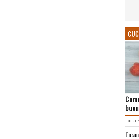
CUC
Come
buon
LUCREZ
Tiram