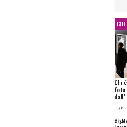
CHI
Chi 
foto
dall
LUCREZ
BigMa
Lazze