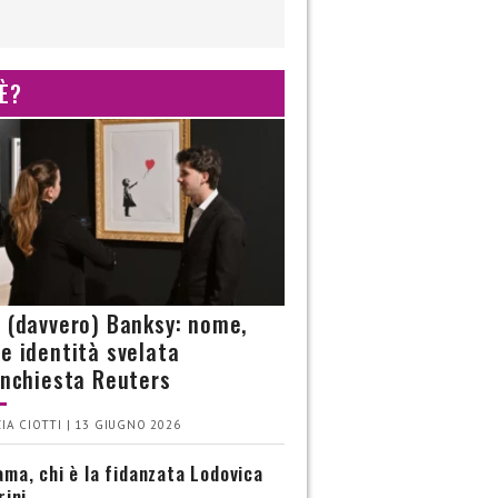
 È?
è (davvero) Banksy: nome,
 e identità svelata
’inchiesta Reuters
IA CIOTTI | 13 GIUGNO 2026
ma, chi è la fidanzata Lodovica
rini