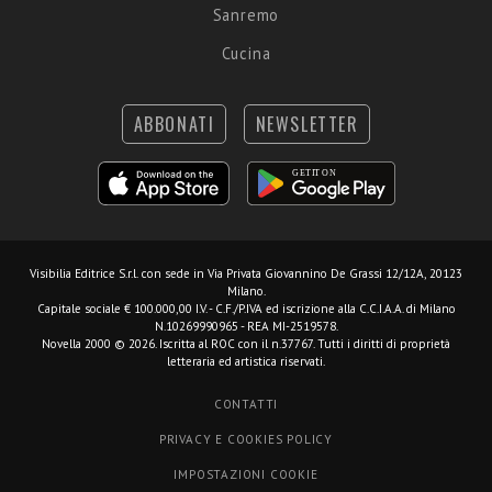
Sanremo
Cucina
ABBONATI
NEWSLETTER
Visibilia Editrice S.r.l.
con sede in Via Privata Giovannino De Grassi 12/12A, 20123
Milano.
Capitale sociale € 100.000,00 I.V. - C.F./P.IVA ed iscrizione alla C.C.I.A.A. di Milano
N.10269990965 - REA MI-2519578.
Novella 2000 © 2026. Iscritta al ROC con il n.37767. Tutti i diritti di proprietà
letteraria ed artistica riservati.
CONTATTI
PRIVACY E COOKIES POLICY
IMPOSTAZIONI COOKIE