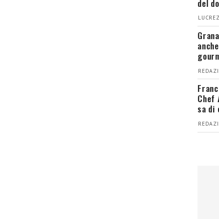
del d
LUCREZ
Grana
anche
gour
REDAZI
Franc
Chef 
sa di
REDAZI