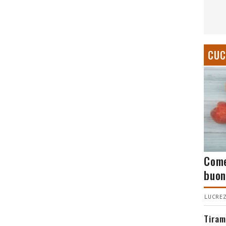
CUC
Come
buon
LUCREZ
Tiram