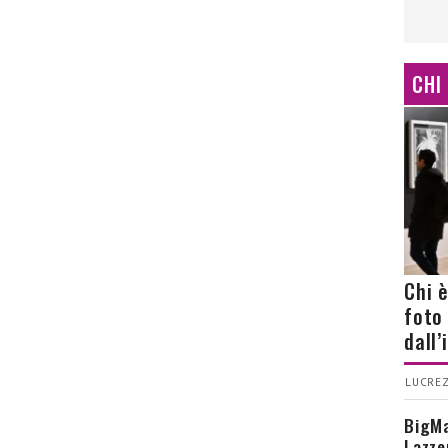
CHI
Chi 
foto
dall
LUCREZ
BigMa
Lazze