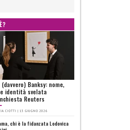
 È?
è (davvero) Banksy: nome,
 e identità svelata
’inchiesta Reuters
IA CIOTTI | 13 GIUGNO 2026
ma, chi è la fidanzata Lodovica
rini