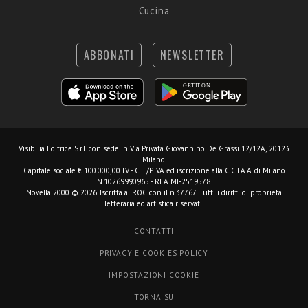
Cucina
ABBONATI
NEWSLETTER
Visibilia Editrice S.r.l.
con sede in Via Privata Giovannino De Grassi 12/12A, 20123
Milano.
Capitale sociale € 100.000,00 I.V. - C.F./P.IVA ed iscrizione alla C.C.I.A.A. di Milano
N.10269990965 - REA MI-2519578.
Novella 2000 © 2026. Iscritta al ROC con il n.37767. Tutti i diritti di proprietà
letteraria ed artistica riservati.
CONTATTI
PRIVACY E COOKIES POLICY
IMPOSTAZIONI COOKIE
TORNA SU