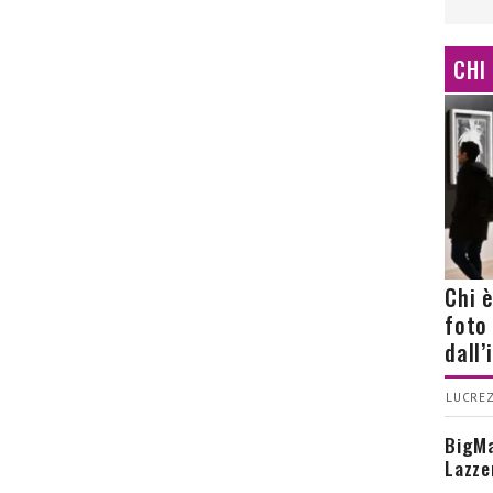
CHI
Chi 
foto
dall
LUCREZ
BigMa
Lazze