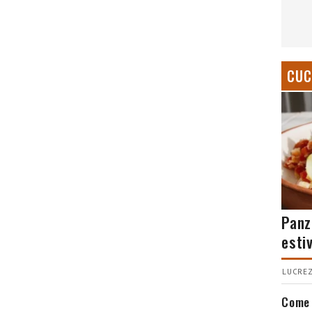
CUC
Panz
esti
LUCREZ
Come 