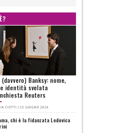
 È?
è (davvero) Banksy: nome,
 e identità svelata
’inchiesta Reuters
IA CIOTTI | 13 GIUGNO 2026
ma, chi è la fidanzata Lodovica
rini