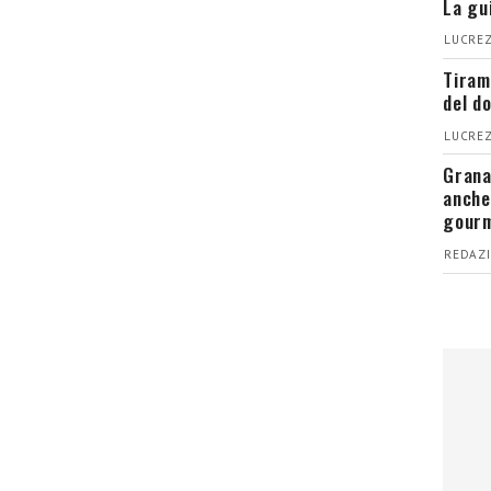
La gu
LUCREZ
Tiram
del d
LUCREZ
Grana
anche
gour
REDAZI