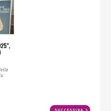
025”,
i
ella
lu
SUCCESSIVA