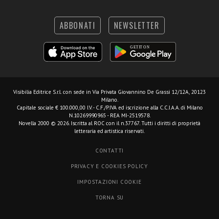
ABBONATI
NEWSLETTER
Visibilia Editrice S.r.l.
con sede in Via Privata Giovannino De Grassi 12/12A, 20123
Milano.
Capitale sociale € 100.000,00 I.V. - C.F./P.IVA ed iscrizione alla C.C.I.A.A. di Milano
N.10269990965 - REA MI-2519578.
Novella 2000 © 2026. Iscritta al ROC con il n.37767. Tutti i diritti di proprietà
letteraria ed artistica riservati.
CONTATTI
PRIVACY E COOKIES POLICY
IMPOSTAZIONI COOKIE
TORNA SU