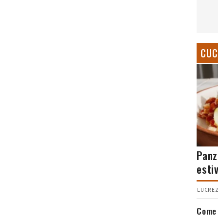
CUC
Panz
esti
LUCREZ
Come 