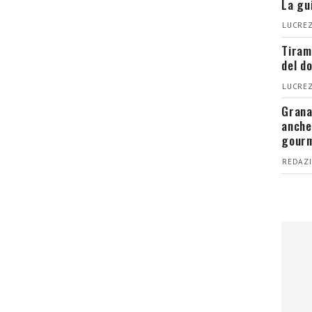
La gu
LUCREZ
Tiram
del d
LUCREZ
Grana
anche
gour
REDAZI