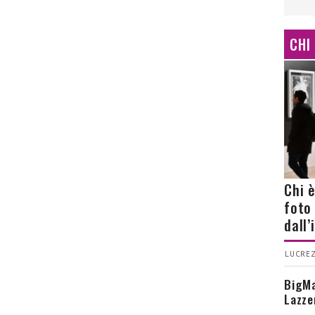
CHI
Chi 
foto
dall
LUCREZ
BigMa
Lazze