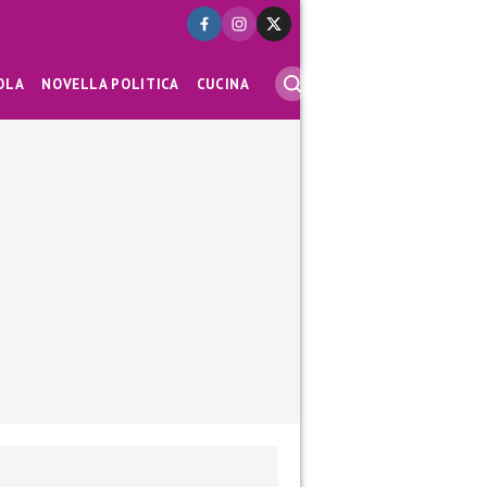
OLA
NOVELLA POLITICA
CUCINA