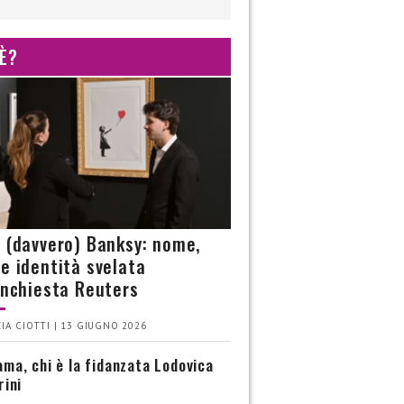
 È?
è (davvero) Banksy: nome,
 e identità svelata
’inchiesta Reuters
IA CIOTTI | 13 GIUGNO 2026
ma, chi è la fidanzata Lodovica
rini