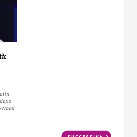
tà:
olta
 dopo
llywood
SUCCESSIVA