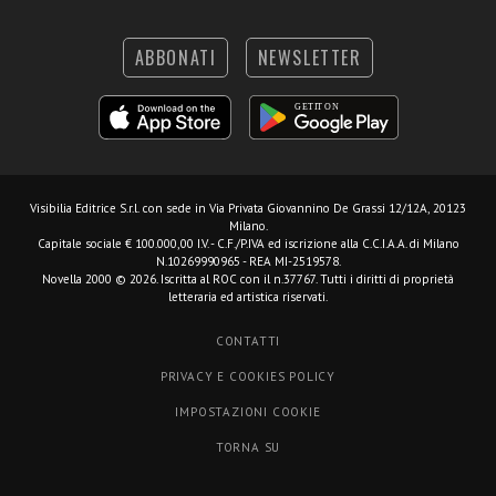
ABBONATI
NEWSLETTER
Visibilia Editrice S.r.l.
con sede in Via Privata Giovannino De Grassi 12/12A, 20123
Milano.
Capitale sociale € 100.000,00 I.V. - C.F./P.IVA ed iscrizione alla C.C.I.A.A. di Milano
N.10269990965 - REA MI-2519578.
Novella 2000 © 2026. Iscritta al ROC con il n.37767. Tutti i diritti di proprietà
letteraria ed artistica riservati.
CONTATTI
PRIVACY E COOKIES POLICY
IMPOSTAZIONI COOKIE
TORNA SU