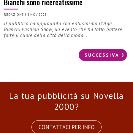
Bianchi sono ricercatissime
REDAZIONE
|
6 NOV 2025
Il pubblico ha applaudito con entusiasmo l’Olga
Bianchi Fashion Show, un evento che ha fatto battere
forte il cuore della città della moda...
SUCCESSIVA
La tua pubblicità su Novella
2000?
CONTATTACI PER INFO