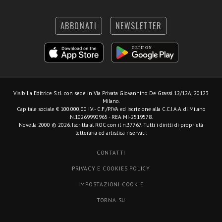
ABBONATI
NEWSLETTER
Visibilia Editrice S.r.l.
con sede in Via Privata Giovannino De Grassi 12/12A, 20123
Milano.
Capitale sociale € 100.000,00 I.V. - C.F./P.IVA ed iscrizione alla C.C.I.A.A. di Milano
N.10269990965 - REA MI-2519578.
Novella 2000 © 2026. Iscritta al ROC con il n.37767. Tutti i diritti di proprietà
letteraria ed artistica riservati.
CONTATTI
PRIVACY E COOKIES POLICY
IMPOSTAZIONI COOKIE
TORNA SU