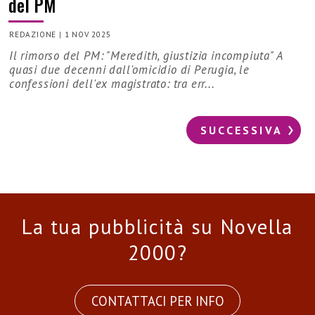
del PM
REDAZIONE
|
1 NOV 2025
Il rimorso del PM: "Meredith, giustizia incompiuta" A
quasi due decenni dall'omicidio di Perugia, le
confessioni dell'ex magistrato: tra err...
SUCCESSIVA
La tua pubblicità su Novella
2000?
CONTATTACI PER INFO