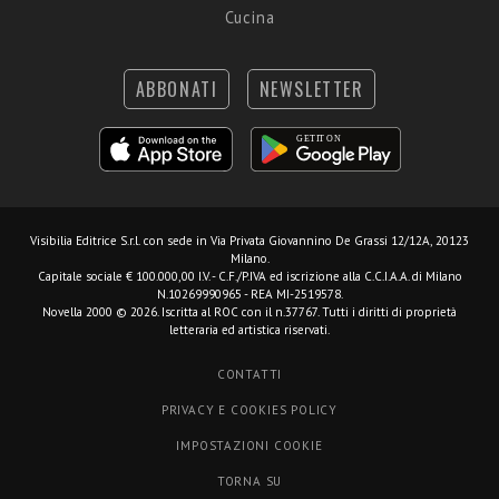
Cucina
ABBONATI
NEWSLETTER
Visibilia Editrice S.r.l.
con sede in Via Privata Giovannino De Grassi 12/12A, 20123
Milano.
Capitale sociale € 100.000,00 I.V. - C.F./P.IVA ed iscrizione alla C.C.I.A.A. di Milano
N.10269990965 - REA MI-2519578.
Novella 2000 © 2026. Iscritta al ROC con il n.37767. Tutti i diritti di proprietà
letteraria ed artistica riservati.
CONTATTI
PRIVACY E COOKIES POLICY
IMPOSTAZIONI COOKIE
TORNA SU