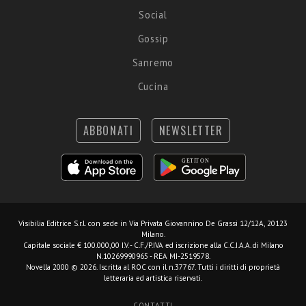
Social
Gossip
Sanremo
Cucina
ABBONATI
NEWSLETTER
Visibilia Editrice S.r.l.
con sede in Via Privata Giovannino De Grassi 12/12A, 20123
Milano.
Capitale sociale € 100.000,00 I.V. - C.F./P.IVA ed iscrizione alla C.C.I.A.A. di Milano
N.10269990965 - REA MI-2519578.
Novella 2000 © 2026. Iscritta al ROC con il n.37767. Tutti i diritti di proprietà
letteraria ed artistica riservati.
CONTATTI