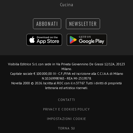
Cucina
ABBONATI
NEWSLETTER
Visibilia Editrice S.r.l.
con sede in Via Privata Giovannino De Grassi 12/12A, 20123
Milano.
Capitale sociale € 100.000,00 I.V. - C.F./P.IVA ed iscrizione alla C.C.I.A.A. di Milano
N.10269990965 - REA MI-2519578.
Novella 2000 © 2026. Iscritta al ROC con il n.37767. Tutti i diritti di proprietà
letteraria ed artistica riservati.
CONTATTI
PRIVACY E COOKIES POLICY
IMPOSTAZIONI COOKIE
TORNA SU