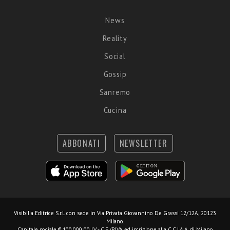
News
Reality
Social
Gossip
Sanremo
Cucina
ABBONATI
NEWSLETTER
Visibilia Editrice S.r.l.
con sede in Via Privata Giovannino De Grassi 12/12A, 20123
Milano.
Capitale sociale € 100.000,00 I.V. - C.F./P.IVA ed iscrizione alla C.C.I.A.A. di Milano