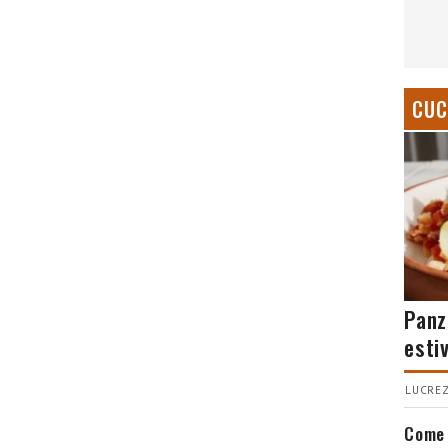
CUC
Panz
esti
LUCREZ
Come 