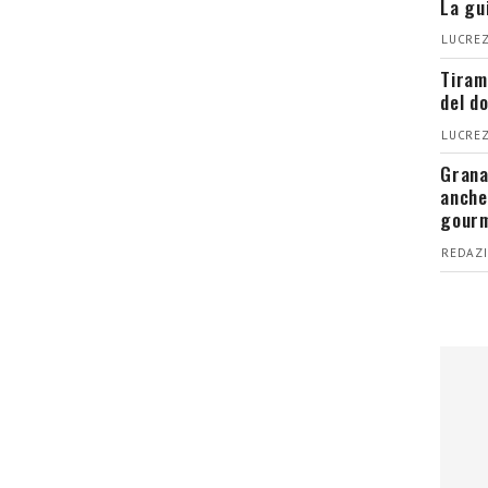
La gu
LUCREZ
Tiram
del d
LUCREZ
Grana
anche
gour
REDAZI