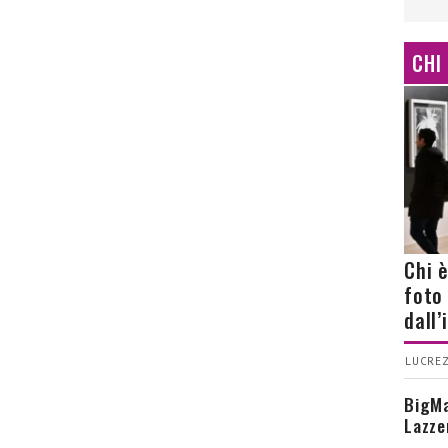
CHI
Chi 
foto
dall
LUCREZ
BigMa
Lazze