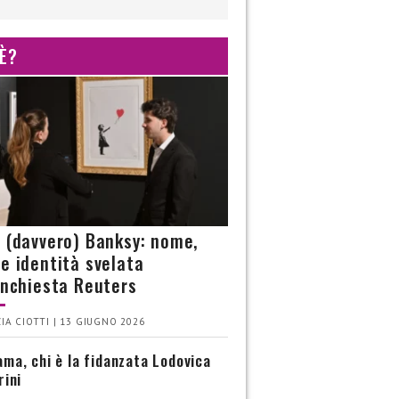
 È?
è (davvero) Banksy: nome,
 e identità svelata
’inchiesta Reuters
IA CIOTTI | 13 GIUGNO 2026
ma, chi è la fidanzata Lodovica
rini