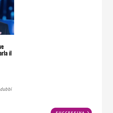
ve
rla il
 dubbi
SUCCESSIVA