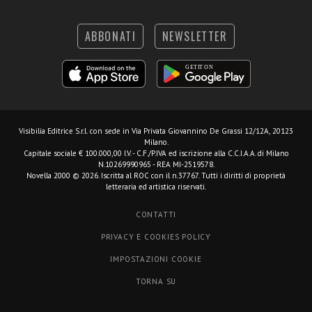
ABBONATI
NEWSLETTER
Visibilia Editrice S.r.l.
con sede in Via Privata Giovannino De Grassi 12/12A, 20123
Milano.
Capitale sociale € 100.000,00 I.V. - C.F./P.IVA ed iscrizione alla C.C.I.A.A. di Milano
N.10269990965 - REA MI-2519578.
Novella 2000 © 2026. Iscritta al ROC con il n.37767. Tutti i diritti di proprietà
letteraria ed artistica riservati.
CONTATTI
PRIVACY E COOKIES POLICY
IMPOSTAZIONI COOKIE
TORNA SU