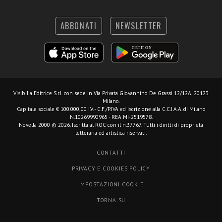
ABBONATI
NEWSLETTER
Visibilia Editrice S.r.l.
con sede in Via Privata Giovannino De Grassi 12/12A, 20123
Milano.
Capitale sociale € 100.000,00 I.V. - C.F./P.IVA ed iscrizione alla C.C.I.A.A. di Milano
N.10269990965 - REA MI-2519578.
Novella 2000 © 2026. Iscritta al ROC con il n.37767. Tutti i diritti di proprietà
letteraria ed artistica riservati.
CONTATTI
PRIVACY E COOKIES POLICY
IMPOSTAZIONI COOKIE
TORNA SU