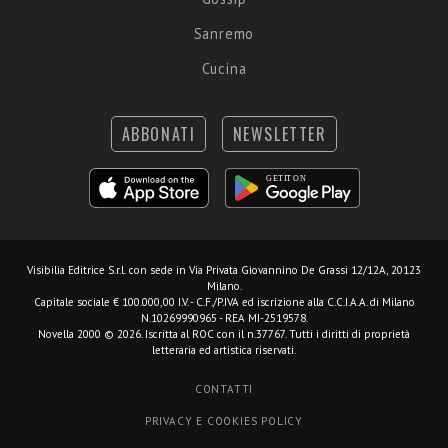
Sanremo
Cucina
ABBONATI
NEWSLETTER
Visibilia Editrice S.r.l.
con sede in Via Privata Giovannino De Grassi 12/12A, 20123
Milano.
Capitale sociale € 100.000,00 I.V. - C.F./P.IVA ed iscrizione alla C.C.I.A.A. di Milano
N.10269990965 - REA MI-2519578.
Novella 2000 © 2026. Iscritta al ROC con il n.37767. Tutti i diritti di proprietà
letteraria ed artistica riservati.
CONTATTI
PRIVACY E COOKIES POLICY