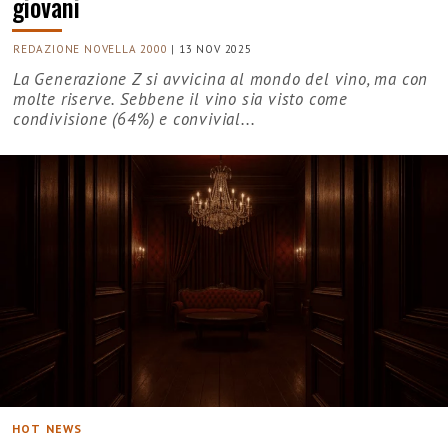
giovani
REDAZIONE NOVELLA 2000
|
13 NOV 2025
La Generazione Z si avvicina al mondo del vino, ma con
molte riserve. Sebbene il vino sia visto come
condivisione (64%) e convivial...
HOT NEWS