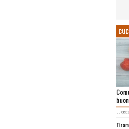
CUC
Come
buon
LUCREZ
Tiram