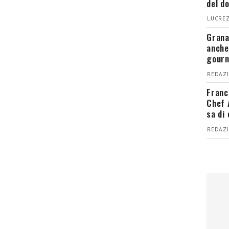
del d
LUCREZ
Grana
anche
gour
REDAZI
Franc
Chef 
sa di
REDAZI