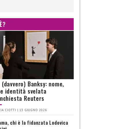
 È?
è (davvero) Banksy: nome,
 e identità svelata
’inchiesta Reuters
IA CIOTTI | 13 GIUGNO 2026
ma, chi è la fidanzata Lodovica
rini