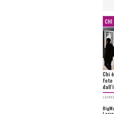
CHI
Chi 
foto
dall
LUCREZ
BigMa
Lazze