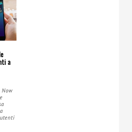
le
ti a
y Now
te
sa
da
 utenti