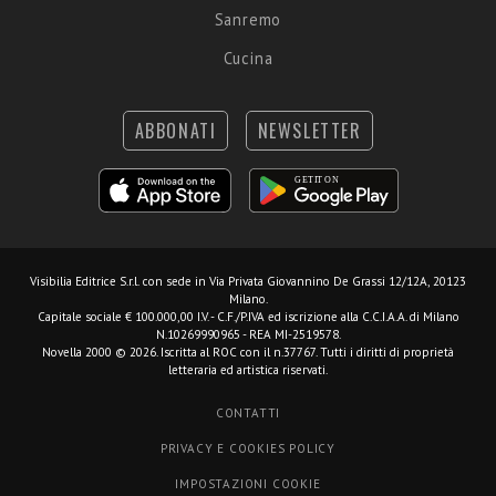
Sanremo
Cucina
ABBONATI
NEWSLETTER
Visibilia Editrice S.r.l.
con sede in Via Privata Giovannino De Grassi 12/12A, 20123
Milano.
Capitale sociale € 100.000,00 I.V. - C.F./P.IVA ed iscrizione alla C.C.I.A.A. di Milano
N.10269990965 - REA MI-2519578.
Novella 2000 © 2026. Iscritta al ROC con il n.37767. Tutti i diritti di proprietà
letteraria ed artistica riservati.
CONTATTI
PRIVACY E COOKIES POLICY
IMPOSTAZIONI COOKIE