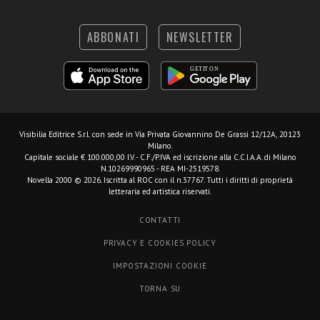
ABBONATI
NEWSLETTER
Visibilia Editrice S.r.l.
con sede in Via Privata Giovannino De Grassi 12/12A, 20123
Milano.
Capitale sociale € 100.000,00 I.V. - C.F./P.IVA ed iscrizione alla C.C.I.A.A. di Milano
N.10269990965 - REA MI-2519578.
Novella 2000 © 2026. Iscritta al ROC con il n.37767. Tutti i diritti di proprietà
letteraria ed artistica riservati.
CONTATTI
PRIVACY E COOKIES POLICY
IMPOSTAZIONI COOKIE
TORNA SU