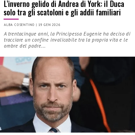
L’inverno gelido di Andrea di York: il Duca
solo tra gli scatoloni e gli addii familiari
ALBA COSENTINO
|
19 GEN 2026
A trentacinque anni, la Principessa Eugenie ha deciso di
tracciare un confine invalicabile tra la propria vita e le
ombre del padre...