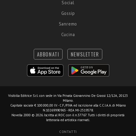
Social
Gossip
Sanremo
Cucina
ABBONATI
NEWSLETTER
Visibilia Editrice S.r.l.
con sede in Via Privata Giovannino De Grassi 12/12A, 20123
Milano.
Capitale sociale € 100.000,00 I.V. - C.F./P.IVA ed iscrizione alla C.C.I.A.A. di Milano
N.10269990965 - REA MI-2519578.
Novella 2000 © 2026. Iscritta al ROC con il n.37767. Tutti i diritti di proprietà
letteraria ed artistica riservati.
CONTATTI