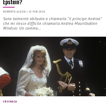
Epstein?
ROBERTO ALESSI
|
25 FEB 2026
Sono talmente abituato a chiamarlo “il principe Andrea”
che mi riesce difficile chiamarlo Andrea Mountbatten
Windsor. Un commo...
CRONACA