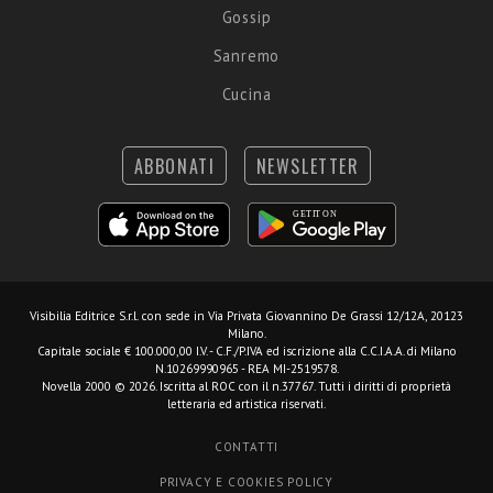
Gossip
Sanremo
Cucina
ABBONATI
NEWSLETTER
Visibilia Editrice S.r.l.
con sede in Via Privata Giovannino De Grassi 12/12A, 20123
Milano.
Capitale sociale € 100.000,00 I.V. - C.F./P.IVA ed iscrizione alla C.C.I.A.A. di Milano
N.10269990965 - REA MI-2519578.
Novella 2000 © 2026. Iscritta al ROC con il n.37767. Tutti i diritti di proprietà
letteraria ed artistica riservati.
CONTATTI
PRIVACY E COOKIES POLICY